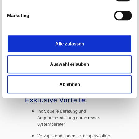
Marketing
Alle zulassen
Werkstattausrüst
ung
Auswahl erlauben
Wir bieten Ihnen ein breites Angebot an
Werkstattausstattung und Zubehör, welches in
Werkstätten getestet wurde.
Ablehnen
Exklusive Vorteile:
Individuelle Beratung und
Angebotserstellung durch unsere
Systemberater
Vorzugskonditionen bei ausgewählten